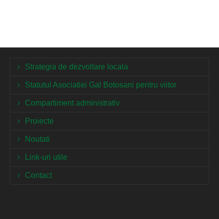
Strategia de dezvoltare locala
Statutul Asociatiei Gal Botosani pentru viitor
Compartiment administrativ
Proiecte
Noutati
Link-uri utile
Contact