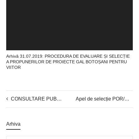
Arhivă 31.07.2019: PROCEDURA DE EVALUARE ȘI SELECȚIE
A PROPUNERILOR DE PROIECTE GAL BOTOȘANI PENTRU
VIITOR
CONSULTARE PUBLICĂ: GHIDUL SOLICITANTULUI MĂSURA 5 POR CREȘTEREA GRADULUI DE SIGURANȚĂ A CETĂȚENILOR DIN TERITORIUL SDL – AMPLASAREA DE CAMERE DE SUPRAVEGHERE WIRELESS PE TERITORIUL SDL
Apel de selecție POR/GAL BOTOSANI PENTRU VIITOR/2020/9/1/OS9.1
Arhiva