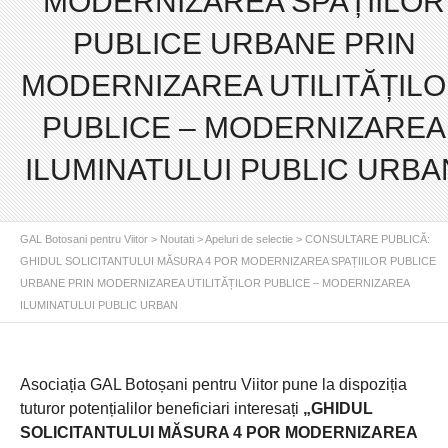
MODERNIZAREA SPAȚIILOR
PUBLICE URBANE PRIN
MODERNIZAREA UTILITĂȚIL
PUBLICE – MODERNIZAREA
ILUMINATULUI PUBLIC URBA
GAL Botosani pentru Viitor
>
Noutati
>
Apeluri de selectie
>
CONSULTARE PUBLICĂ:
GHIDUL SOLICITANTULUI MĂSURA 4 POR MODERNIZAREA SPAȚIILOR PUBLICE
URBANE PRIN MODERNIZAREA UTILITĂȚILOR PUBLICE – MODERNIZAREA
ILUMINATULUI PUBLIC URBAN
Asociația GAL Botoșani pentru Viitor pune la dispoziția
tuturor potențialilor beneficiari interesați
„GHIDUL
SOLICITANTULUI MĂSURA 4 POR MODERNIZAREA