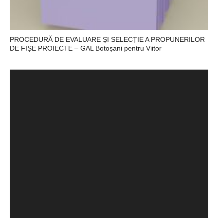
PROCEDURĂ DE EVALUARE ȘI SELECȚIE A PROPUNERILOR
DE FIȘE PROIECTE – GAL Botoșani pentru Viitor